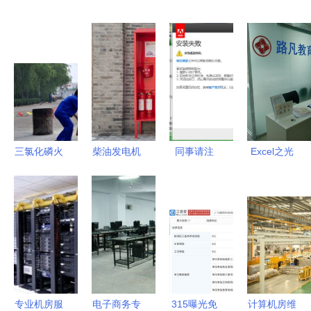
三氯化磷火
柴油发电机
同事请注
Excel之光
灾扑救方法
房的消防设
意！电脑无
成都精品课
与计算机房
计规范与计
法顺利安装
程助力职场
维护服务的
算机房维护
Adobe CS6
高效办公与
安全管理
服务的深度
产品？小心
计算机房专
融合
来自管理策
业维护
略的提醒！
专业机房服
电子商务专
315曝光免
计算机房维