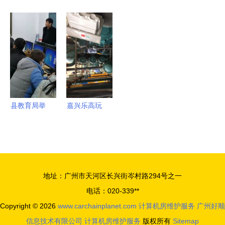
务 从Cat5e
科生的新出
费WiFi陷阱
护时窗中的
布线到整体
路 借计算
重重 广州
战略考处
工程维护的
机房维护服
越豹公司背
——IT装备
一站式解决
务拓宽职业
后监管之考
更新的再决
方案
边界
策者视角
县教育局举
嘉兴乐高玩
办云桌面计
具工厂冷冻
算机房管理
机房群控系
应用培训
统与计算机
会，强化计
房维护服务
地址：广州市天河区长兴街岑村路294号之一
算机房维护
解析
电话：020-339**
服务能力
Copyright © 2026
www.carchainplanet.com
计算机房维护服务
广州好顺
信息技术有限公司
计算机房维护服务
版权所有
Sitemap