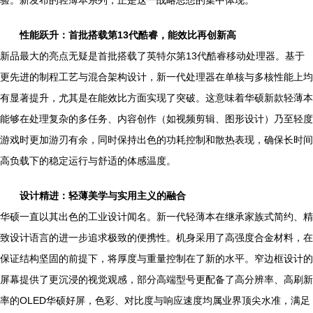
性能跃升：首批搭载第13代酷睿，能效比再创新高
新品最大的亮点无疑是首批搭载了英特尔第13代酷睿移动处理器。基于
更先进的制程工艺与混合架构设计，新一代处理器在单核与多核性能上均
有显著提升，尤其是在能效比方面实现了突破。这意味着华硕新款轻薄本
能够在处理复杂的多任务、内容创作（如视频剪辑、图形设计）乃至轻度
游戏时更加游刃有余，同时保持出色的功耗控制和散热表现，确保长时间
高负载下的稳定运行与舒适的体感温度。
设计精进：轻薄美学与实用主义的融合
华硕一直以其出色的工业设计闻名。新一代轻薄本在继承家族式简约、精
致设计语言的进一步追求极致的便携性。机身采用了高强度合金材料，在
保证结构坚固的前提下，将厚度与重量控制在了新的水平。窄边框设计的
屏幕提供了更沉浸的视觉观感，部分高端型号更配备了高分辨率、高刷新
率的OLED华硕好屏，色彩、对比度与响应速度均属业界顶尖水准，满足